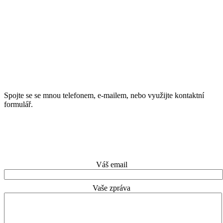
Sídlím kousek od Berouna.
Ráda za Vámi kamkoliv přijedu.
Spojte se se mnou telefonem, e-mailem, nebo využijte kontaktní
formulář.
Telefon: +420 603 302 253
E-mail: nicole@nicolephotography.eu
IČO: 08404437
Váš email
Vaše zpráva