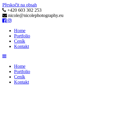
Přeskočit na obsah
+420 603 302 253
nicole@nicolephotography.eu
Home
Portfolio
Ceník
Kontakt
Home
Portfolio
Ceník
Kontakt