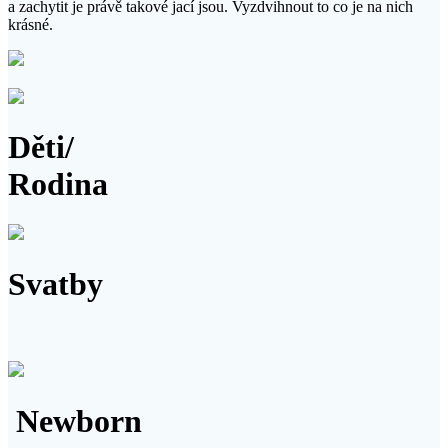
a zachytit je právě takové jací jsou. Vyzdvihnout to co je na nich
krásné.
Galerie
Děti/
Rodina
Galerie
Svatby
Galerie
Newborn